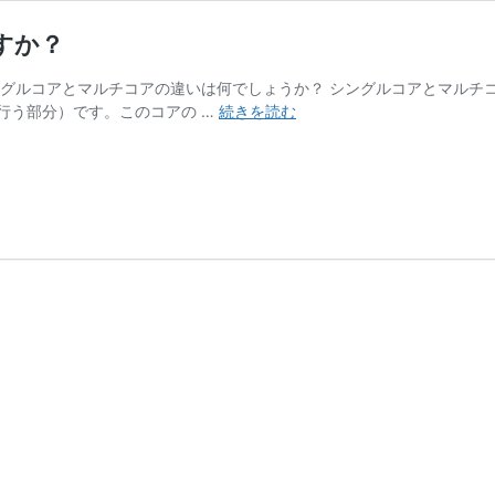
すか？
ングルコアとマルチコアの違いは何でしょうか？ シングルコアとマルチ
シ
行う部分）です。このコアの …
続きを読む
ン
グ
ル
コ
ア
と
マ
ル
チ
コ
ア
の
違
い
は
何