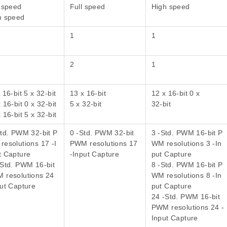
l speed
Full speed
High speed
h speed
1
1
2
1
 16-bit 5 x 32-bit
13 x 16-bit
12 x 16-bit 0 x
 16-bit 0 x 32-bit
5 x 32-bit
32-bit
 16-bit 5 x 32-bit
Std. PWM 32-bit P
0 -Std. PWM 32-bit
3 -Std. PWM 16-bit P
resolutions 17 -I
PWM resolutions 17
WM resolutions 3 -In
t Capture
-Input Capture
put Capture
-Std. PWM 16-bit
8 -Std. PWM 16-bit P
 resolutions 24
WM resolutions 8 -In
put Capture
put Capture
24 -Std. PWM 16-bit
PWM resolutions 24 -
Input Capture