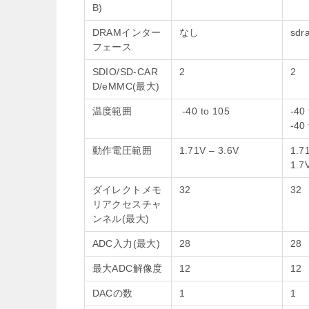
B)
DRAMインター
なし
sdr
フェース
SDIO/SD-CAR
2
2
D/eMMC(最大)
温度範囲
-40 to 105
-40
-40
動作電圧範囲
1.71V – 3.6V
1.7
1.7
ダイレクトメモ
32
32
リアクセスチャ
ンネル(最大)
ADC入力(最大)
28
28
最大ADC解像度
12
12
DACの数
1
1