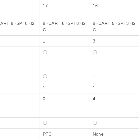
17
16
UART 8 -SPI 8 -I2
8 -UART 8 -SPI 8 -I2
8 -UART 5 -SPI 3 -I2
C
C
1
3
〇
〇
〇
×
1
1
0
4
〇
〇
C
PTC
None