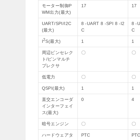
モーター制御P
17
17
WM出力(最大)
UART/SPI/I2C
8 -UART 8 -SPI 8 -I2
8 -
(最大)
C
C
2
I
S(最大)
1
1
周辺ピンセレク
〇
〇
ト/ピンマルチ
プレクサ
低電力
〇
〇
QSPI(最大)
1
1
直交エンコーダ
0
4
インターフェイ
ス(最大)
暗号エンジン
〇
〇
ハードウェアタ
PTC
PT