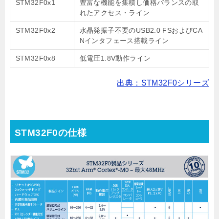
STM32F0x1
豊富な機能を集積し価格バランスの取
れたアクセス・ライン
STM32F0x2
水晶発振子不要のUSB2.0 FSおよびCA
Nインタフェース搭載ライン
STM32F0x8
低電圧1.8V動作ライン
出典：STM32F0シリーズ
STM32F0の仕様