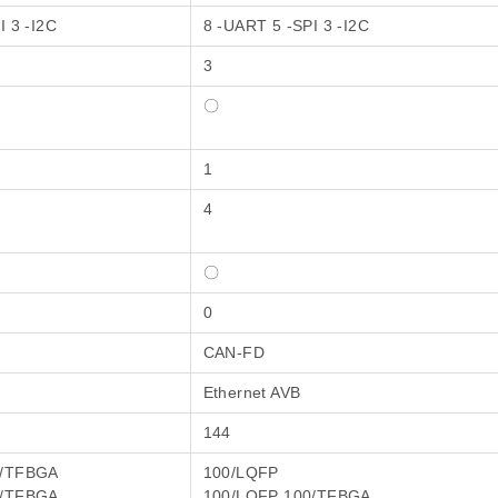
I 3 -I2C
8 -UART 5 -SPI 3 -I2C
3
〇
1
4
〇
0
CAN-FD
Ethernet AVB
144
0/TFBGA
100/LQFP
4/TFBGA
100/LQFP 100/TFBGA