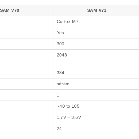
SAM V70
SAM V71
Cortex-M7
Yes
300
2048
384
sdram
1
-40 to 105
1.7V – 3.6V
24