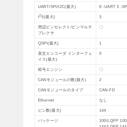
UART/SPI/I2C(最大)
8 -UART 5 -SP
2
I
S(最大)
3
周辺ピンセレクト/ピンマルチ
〇
プレクサ
QSPI(最大)
1
直交エンコーダ インターフェ
0
イス(最大)
暗号エンジン
〇
CANモジュールの数(最大)
2
CANモジュールのタイプ
CAN-FD
Ethernet
なし
ピン数(最大)
144
パッケージ
100/LQFP 10
144/LQFP 14