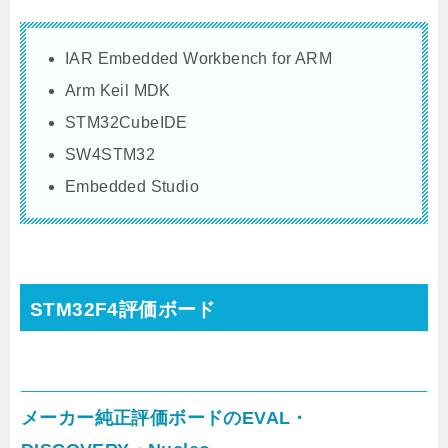
IAR Embedded Workbench for ARM
Arm Keil MDK
STM32CubeIDE
SW4STM32
Embedded Studio
STM32F4評価ボード
メーカー純正評価ボードのEVAL・