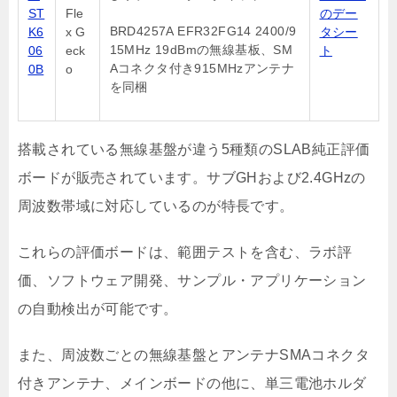
ST
Fle
のデー
BRD4257A EFR32FG14 2400/9
K6
x G
タシー
15MHz 19dBmの無線基板、SM
06
eck
ト
Aコネクタ付き915MHzアンテナ
0B
o
を同梱
搭載されている無線基盤が違う5種類のSLAB純正評価
ボードが販売されています。サブGHおよび2.4GHzの
周波数帯域に対応しているのが特長です。
これらの評価ボードは、範囲テストを含む、ラボ評
価、ソフトウェア開発、サンプル・アプリケーション
の自動検出が可能です。
また、周波数ごとの無線基盤とアンテナSMAコネクタ
付きアンテナ、メインボードの他に、単三電池ホルダ