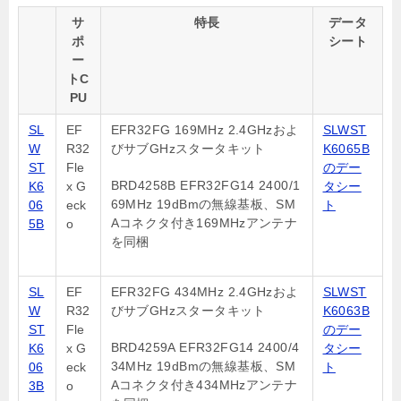
サ
特長
データ
ポ
シート
ー
トC
PU
SL
EF
EFR32FG 169MHz 2.4GHzおよ
SLWST
W
R32
びサブGHzスタータキット
K6065B
ST
Fle
のデー
BRD4258B EFR32FG14 2400/1
K6
x G
タシー
69MHz 19dBmの無線基板、SM
06
eck
ト
Aコネクタ付き169MHzアンテナ
5B
o
を同梱
SL
EF
EFR32FG 434MHz 2.4GHzおよ
SLWST
W
R32
びサブGHzスタータキット
K6063B
ST
Fle
のデー
BRD4259A EFR32FG14 2400/4
K6
x G
タシー
34MHz 19dBmの無線基板、SM
06
eck
ト
Aコネクタ付き434MHzアンテナ
3B
o