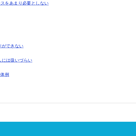
ースをあまり必要としない
作ができない
人には扱いづらい
具体例