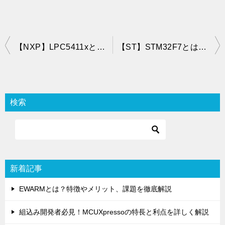
投
【NXP】LPC5411xとは？仕様・機能・評価ボード・開発環境・対応OSを紹介
【ST】STM32F7とは？仕様・機能・評価ボード・開発環境・対応OSを紹介
稿
ナ
ビ
検索
ゲ
ー
シ
ョ
新着記事
ン
EWARMとは？特徴やメリット、課題を徹底解説
組込み開発者必見！MCUXpressoの特長と利点を詳しく解説