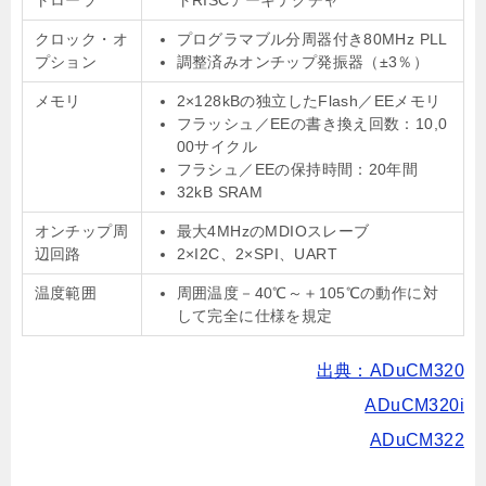
トローラ
トRISCアーキテクチャ
クロック・オ
プログラマブル分周器付き80MHz PLL
プション
調整済みオンチップ発振器（±3％）
メモリ
2×128kBの独立したFlash／EEメモリ
フラッシュ／EEの書き換え回数：10,0
00サイクル
フラシュ／EEの保持時間：20年間
32kB SRAM
オンチップ周
最大4MHzのMDIOスレーブ
辺回路
2×I2C、2×SPI、UART
温度範囲
周囲温度－40℃～＋105℃の動作に対
して完全に仕様を規定
出典：ADuCM320
ADuCM320i
ADuCM322