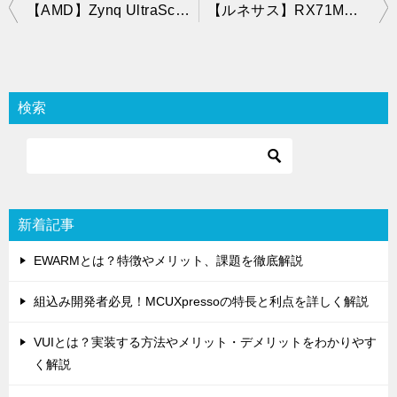
投
【AMD】Zynq UltraScale+ MPSoCの仕様・機能・評価ボード・開発環境・対応OSを紹介
【ルネサス】RX71Mとは？仕様・機能・評価ボード・開発環境・対応OSを紹介
稿
ナ
ビ
検索
ゲ
ー
シ
ョ
新着記事
ン
EWARMとは？特徴やメリット、課題を徹底解説
組込み開発者必見！MCUXpressoの特長と利点を詳しく解説
VUIとは？実装する方法やメリット・デメリットをわかりやす
く解説