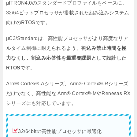
μITRON4.0のスタンダードプロファイルをベースに、
32/64ビットプロセッサが搭載された組み込みシステム
向けのRTOSです。
μC3/Standardは、高性能プロセッサがより高度なリア
ルタイム制御に耐えられるよう、
割込み禁止時間を極
力なくし、割込み応答性を最重要課題として設
計した
RTOS
です。
Arm
®
Cortex
®
-Aシリーズ、Arm
®
Cortex
®-R
シリーズ
だけでなく、高性能な Arm
®
Cortex
®
-MやRenesas RX
シリーズにも対応しています。
32/64bitの高性能プロセッサに最適化