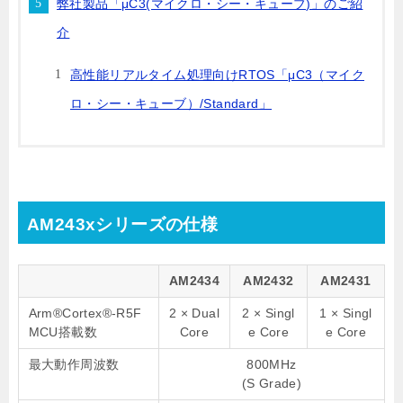
弊社製品「μC3(マイクロ・シー・キューブ)」のご紹
介
高性能リアルタイム処理向けRTOS「μC3（マイク
ロ・シー・キューブ）/Standard」
AM243xシリーズの仕様
AM2434
AM2432
AM2431
Arm®Cortex®-R5F
2 × Dual
2 × Singl
1 × Singl
MCU搭載数
Core
e Core
e Core
最大動作周波数
800MHz
(S Grade)