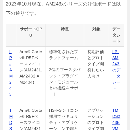
2023年10月現在、AM243xシリーズの評価ボードは以
下の通りです。
サポートCP
特長
対象
デー
U
タシ
ート
L
Arm® Corte
標準化されたプ
初期評価
LP-
P
x®-R5Fベ
ラットフォーム
とプロト
AM
-
ースマイコ
タイプ開
243
2個のブースタパ
A
ン(AM2431,
発したい
のデ
ック・プラグイ
M
AM2432,A
人向け
ータ
ン・モジュール
2
M2434)
シー
との接続をサポ
4
ト
ート
3
T
Arm® Corte
HS-FSシリコン
アプリケ
TM
M
x®-R5Fベ
採用でセキュリ
ーション
DS2
D
ースマイコ
ティ・アプリケ
のプロト
43E
S
ン(AM2431,
ーションで鍵と
タイプ開
VM