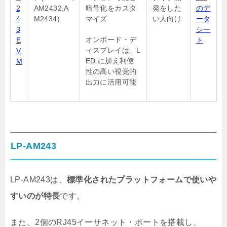
2
AM2432,A
暗号化をカスタ
発をした
のデ
4
M2434)
マイズ
い人向け
ータ
3
シー
オンボード・デ
E
ト
ィスプレイは、L
V
ED に加え利便
M
性の高い視覚的
出力に活用可能
LP-AM243
LP-AM243は、
標準化されたプラットフォームで使いや
すいのが特長
です。
また、2個のRJ45イーサネット・ポートを搭載し、