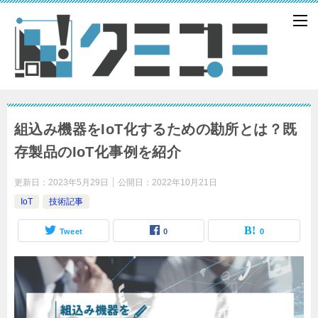
組込み機器をIoT化するための勘所とは？既
存製品のIoT化事例を紹介
更新日：
2023年5月29日
公開日：
2022年10月21日
IoT
技術記事
Tweet
0
0