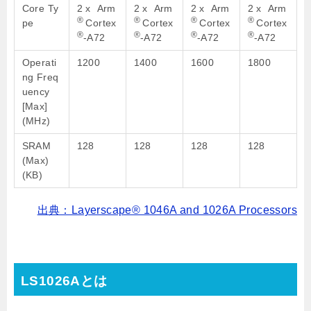
Core Ty
2 x Arm
2 x Arm
2 x Arm
2 x Arm
®
®
®
®
pe
Cortex
Cortex
Cortex
Cortex
®
®
®
®
-A72
-A72
-A72
-A72
Operati
1200
1400
1600
1800
ng Freq
uency
[Max]
(MHz)
SRAM
128
128
128
128
(Max)
(KB)
出典：Layerscape® 1046A and 1026A Processors
LS1026Aとは