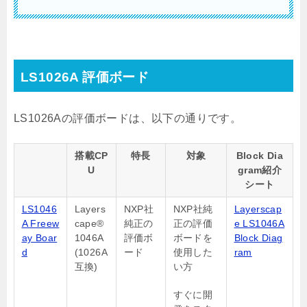
LS1026A 評価ボード
LS1026Aの評価ボードは、以下の通りです。
搭載CP
特長
対象
Block Dia
U
gram紹介
シート
LS1046
Layers
NXP社
NXP社純
Layerscap
A Freew
cape®
純正の
正の評価
e LS1046A
ay Boar
1046A
評価ボ
ボードを
Block Diag
d
(1026A
ード
使用した
ram
互換)
い方
すぐに開