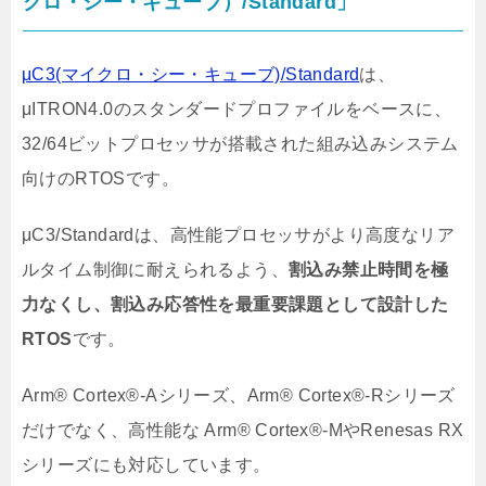
クロ・シー・キューブ）/Standard」
μC3(マイクロ・シー・キューブ)/Standard
は、
μITRON4.0のスタンダードプロファイルをベースに、
32/64ビットプロセッサが搭載された組み込みシステム
向けのRTOSです。
μC3/Standardは、高性能プロセッサがより高度なリア
ルタイム制御に耐えられるよう、
割込み禁止時間を極
力なくし、割込み応答性を最重要課題として設
計した
RTOS
です。
Arm
®
Cortex
®
-Aシリーズ、Arm
®
Cortex
®-R
シリーズ
だけでなく、高性能な Arm
®
Cortex
®
-MやRenesas RX
シリーズにも対応しています。