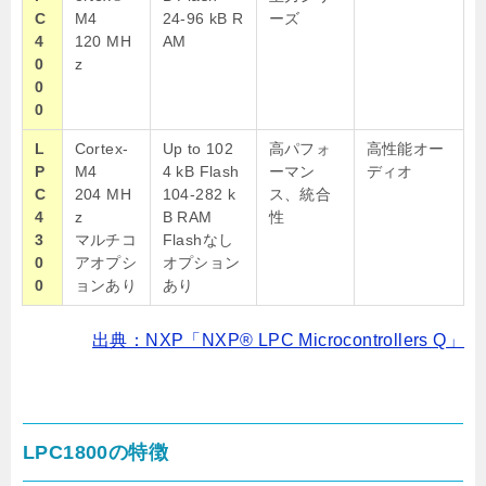
C
M4
24-96
kB
R
ーズ
4
120 MH
AM
0
z
0
0
L
Cortex-
Up to 102
高パフォ
高性能オー
P
M4
4
kB
Flash
ーマン
ディオ
C
204 MH
104-282
k
ス、統合
4
z
B
RAM
性
3
マルチコ
Flashなし
0
アオプシ
オプション
0
ョンあり
あり
出典：NXP「NXP® LPC Microcontrollers Q」
LPC1800の特徴