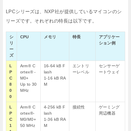
LPCシリーズは、NXP社が提供しているマイコンのシ
リーズです。それぞれの特長は以下です。
シ
CPU
メモリ
特長
アプリケー
リ
ション例
ー
ズ
L
Arm® C
16-64
kB
F
エントリ
センサーゲ
P
ortex® -
lash
ーレベル
ートウェイ
C
M0+
1-16 kB RA
8
Up to 30
M
0
MHz
0
L
Arm® C
4-256 kB F
接続性
ゲーミング
P
ortex®-
lash
周辺機器
C
M0/M0+
1-36 kB RA
1
50 MHz
M