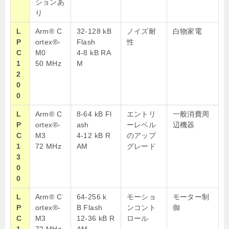
ションあ
り
L
Arm® C
32-128 kB
ノイズ耐
白物家電
P
ortex®-
Flash
性
C
M0
4-8 kB RA
1
50 MHz
M
2
0
0
L
Arm® C
8-64
kB
Fl
エントリ
一般消費周
P
ortex®-
ash
ーレベル
辺機器
C
M3
4-12
kB
R
のアップ
1
72 MHz
AM
グレード
3
0
0
L
Arm® C
64-256
k
モーショ
モーター制
P
ortex®-
B
Flash
ンコント
御
C
M3
12-36
kB
R
ロール