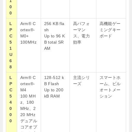
1
0
0
L
Arm® C
256 KB fla
高パフォ
高機能ゲー
P
ortex®-
sh
ーマン
ミングキー
C
M0+
Up to 96 K
ス、
電力
ボード
5
100MHz
B total SR
効率
1
AM
U
6
8
L
Arm® C
128-512 k
主流シリ
スマートホ
P
ortex®-
B Flash
ーズ
ーム、ビル
C
M4
Up to 200
オートメー
5
100 MH
kB RAM
ション
4
z、180
0
MHz、2
0
20 MHz
0
デュアル
コアオプ