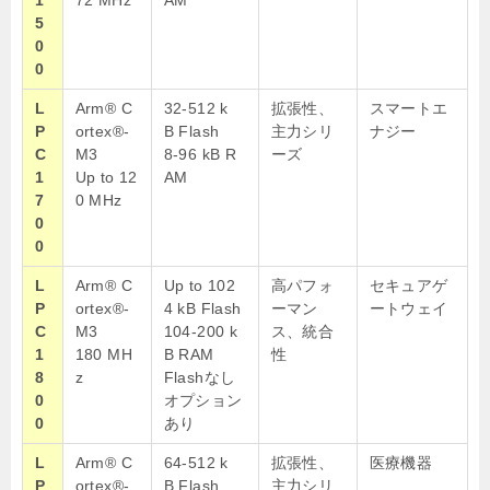
1
72 MHz
AM
5
0
0
L
Arm® C
32-512
k
拡張性、
スマートエ
P
ortex®-
B
Flash
主力シリ
ナジー
C
M3
8-96
kB
R
ーズ
1
Up to 12
AM
7
0 MHz
0
0
L
Arm® C
Up to 102
高パフォ
セキュアゲ
P
ortex®-
4
kB
Flash
ーマン
ートウェイ
C
M3
104-200
k
ス、統合
1
180 MH
B
RAM
性
8
z
Flashなし
0
オプション
0
あり
L
Arm® C
64-512
k
拡張性、
医療機器
P
ortex®-
B
Flash
主力シリ