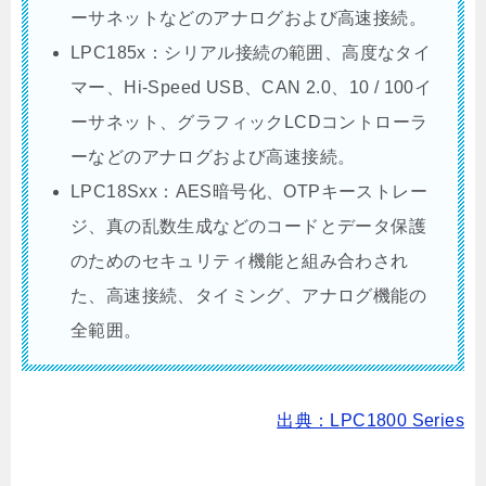
ーサネットなどのアナログおよび高速接続。
LPC185x：シリアル接続の範囲、高度なタイ
マー、Hi-Speed USB、CAN 2.0、10 / 100イ
ーサネット、グラフィックLCDコントローラ
ーなどのアナログおよび高速接続。
LPC18Sxx：AES暗号化、OTPキーストレー
ジ、真の乱数生成などのコードとデータ保護
のためのセキュリティ機能と組み合わされ
た、高速接続、タイミング、アナログ機能の
全範囲。
出典：LPC1800 Series